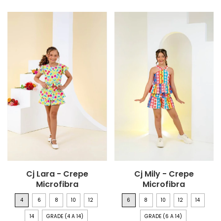
Cj Lara - Crepe
Cj Mily - Crepe
Microfibra
Microfibra
4
6
8
10
12
6
8
10
12
14
14
GRADE (4 A 14)
GRADE (6 A 14)