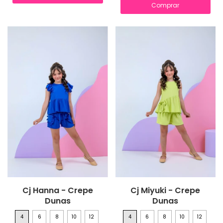
Comprar
Cj Hanna - Crepe
Cj Miyuki - Crepe
Dunas
Dunas
4
6
8
10
12
4
6
8
10
12