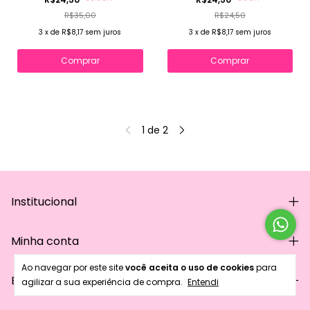
R$35,00
R$24,50
3
x
de
R$8,17
sem juros
3
x
de
R$8,17
sem juros
Comprar
Comprar
1
de
2
Institucional
Minha conta
Ao navegar por este site
você aceita o uso de cookies
para
Entre em contato
agilizar a sua experiência de compra.
Entendi