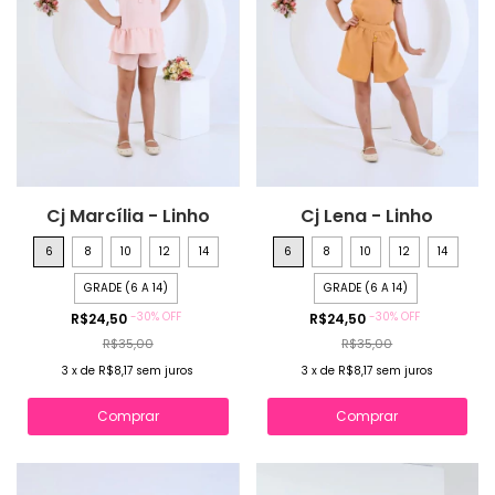
Cj Marcília - Linho
Cj Lena - Linho
6
8
10
12
14
6
8
10
12
14
GRADE (6 A 14)
GRADE (6 A 14)
-
30
%
OFF
-
30
%
OFF
R$24,50
R$24,50
R$35,00
R$35,00
3
x
de
R$8,17
sem juros
3
x
de
R$8,17
sem juros
Comprar
Comprar