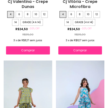
Cj Valentina - Crepe
Cj Vitória - Crepe
Dunas
Microfibra
4
6
8
10
12
4
6
8
10
12
14
GRADE (4 A 14)
14
GRADE (4 A 14)
-
30
%
OFF
-
30
%
OFF
R$24,50
R$24,50
R$35,00
R$35,00
3
x
de
R$8,17
sem juros
3
x
de
R$8,17
sem juros
Comprar
Comprar