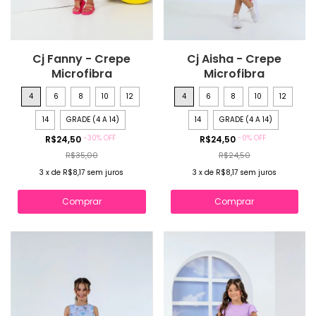
Cj Fanny - Crepe
Cj Aisha - Crepe
Microfibra
Microfibra
4
6
8
10
12
4
6
8
10
12
14
GRADE (4 A 14)
14
GRADE (4 A 14)
-
30
%
OFF
-
0
%
OFF
R$24,50
R$24,50
R$35,00
R$24,50
3
x
de
R$8,17
sem juros
3
x
de
R$8,17
sem juros
Comprar
Comprar