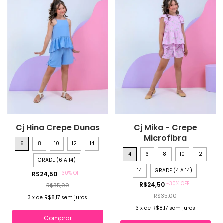
Cj Hina Crepe Dunas
Cj Mika - Crepe
Microfibra
6
8
10
12
14
4
6
8
10
12
GRADE (6 A 14)
14
GRADE (4 A 14)
-
30
%
OFF
R$24,50
-
30
%
OFF
R$24,50
R$35,00
R$35,00
3
x
de
R$8,17
sem juros
3
x
de
R$8,17
sem juros
Comprar