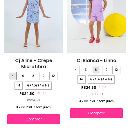
Cj Aline - Crepe
Cj Bianca - Linho
Microfibra
4
6
8
10
12
4
6
8
10
12
14
GRADE (4 A 14)
14
GRADE (4 A 14)
-
30
%
OFF
R$24,50
-
0
%
OFF
R$24,50
R$35,00
R$24,50
3
x
de
R$8,17
sem juros
3
x
de
R$8,17
sem juros
Comprar
Comprar