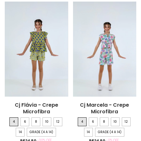
Cj Flávia - Crepe
Cj Marcela - Crepe
Microfibra
Microfibra
4
6
8
10
12
4
6
8
10
12
14
GRADE (4 A 14)
14
GRADE (4 A 14)
-
30
%
OFF
-
0
%
OFF
R$24,50
R$24,50