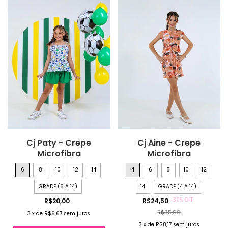
Cj Paty - Crepe
Cj Aine - Crepe
Microfibra
Microfibra
6
8
10
12
14
4
6
8
10
12
GRADE (6 A 14)
14
GRADE (4 A 14)
-
30
%
OFF
R$20,00
R$24,50
R$35,00
3
x
de
R$6,67
sem juros
3
x
de
R$8,17
sem juros