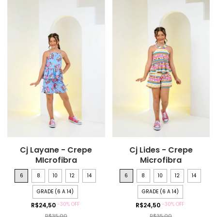
Cj Layane - Crepe
Cj Lides - Crepe
MIcrofibra
Microfibra
6
8
10
12
14
6
8
10
12
14
GRADE (6 A 14)
GRADE (6 A 14)
-
30
%
OFF
-
30
%
OFF
R$24,50
R$24,50
R$35,00
R$35,00