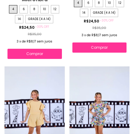
4
6
8
10
12
4
6
8
10
12
14
GRADE (4 A 14)
14
GRADE (4 A 14)
-
30
%
OFF
R$24,50
-
30
%
OFF
R$24,50
R$35,00
R$35,00
3
x
de
R$8,17
sem juros
3
x
de
R$8,17
sem juros
Comprar
Comprar