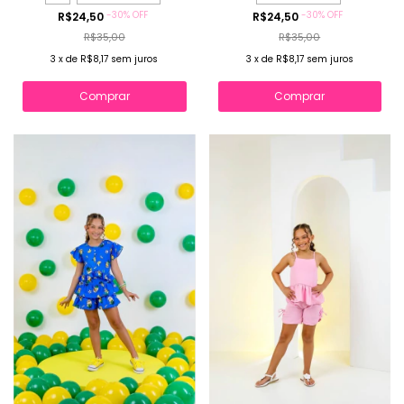
-
30
%
OFF
-
30
%
OFF
R$24,50
R$24,50
R$35,00
R$35,00
3
x
de
R$8,17
sem juros
3
x
de
R$8,17
sem juros
Comprar
Comprar