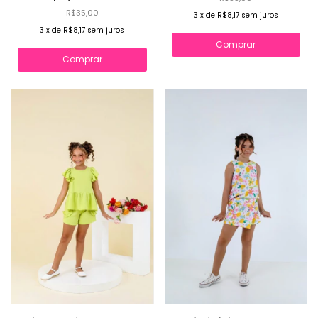
R$35,00
3
x
de
R$8,17
sem juros
3
x
de
R$8,17
sem juros
Comprar
Comprar