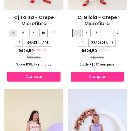
Cj Talita - Crepe
Cj Glicia - Crepe
Microfibra
Microfibra
4
6
8
10
12
4
6
8
10
12
14
GRADE (4 A 14)
14
GRADE (4 A 14)
-
30
%
OFF
-
30
%
OFF
R$24,50
R$24,50
R$35,00
R$35,00
3
x
de
R$8,17
sem juros
3
x
de
R$8,17
sem juros
Comprar
Comprar