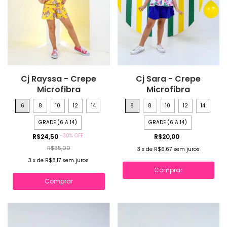
Cj Rayssa - Crepe
Cj Sara - Crepe
Microfibra
Microfibra
6
8
10
12
14
6
8
10
12
14
GRADE (6 A 14)
GRADE (6 A 14)
-
30
%
OFF
R$24,50
R$20,00
R$35,00
3
x
de
R$6,67
sem juros
3
x
de
R$8,17
sem juros
Comprar
Comprar