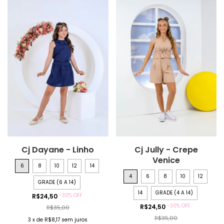
Cj Dayane - Linho
Cj Jully - Crepe
Venice
6
8
10
12
14
4
6
8
10
12
GRADE (6 A 14)
14
GRADE (4 A 14)
-
30
%
OFF
R$24,50
-
30
%
OFF
R$24,50
R$35,00
R$35,00
3
x
de
R$8,17
sem juros