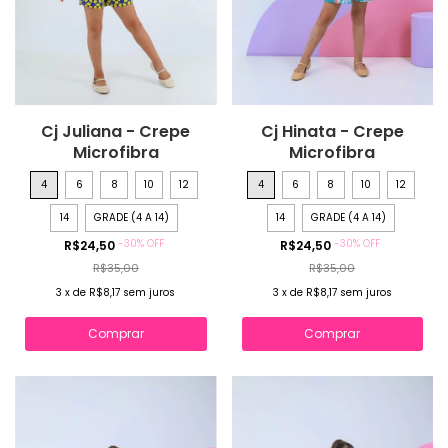
Cj Juliana - Crepe
Cj Hinata - Crepe
Microfibra
Microfibra
4
6
8
10
12
4
6
8
10
12
14
GRADE (4 A 14)
14
GRADE (4 A 14)
-
30
%
OFF
-
30
%
OFF
R$24,50
R$24,50
R$35,00
R$35,00
3
x
de
R$8,17
sem juros
3
x
de
R$8,17
sem juros
Comprar
Comprar