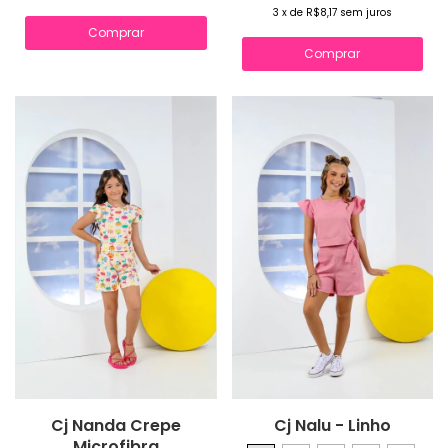
3
x
de
R$8,17
sem juros
Comprar
Comprar
Cj Nanda Crepe
Cj Nalu - Linho
Microfibra