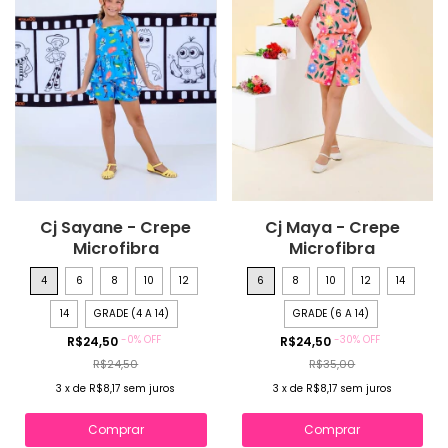
Cj Sayane - Crepe
Cj Maya - Crepe
Microfibra
Microfibra
4
6
8
10
12
6
8
10
12
14
14
GRADE (4 A 14)
GRADE (6 A 14)
-
0
%
OFF
-
30
%
OFF
R$24,50
R$24,50
R$24,50
R$35,00
3
x
de
R$8,17
sem juros
3
x
de
R$8,17
sem juros
Comprar
Comprar