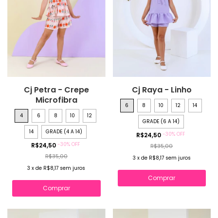
Cj Petra - Crepe
Cj Raya - Linho
Microfibra
6
8
10
12
14
4
6
8
10
12
GRADE (6 A 14)
14
GRADE (4 A 14)
-
30
%
OFF
R$24,50
-
30
%
OFF
R$24,50
R$35,00
R$35,00
3
x
de
R$8,17
sem juros
3
x
de
R$8,17
sem juros
Comprar
Comprar