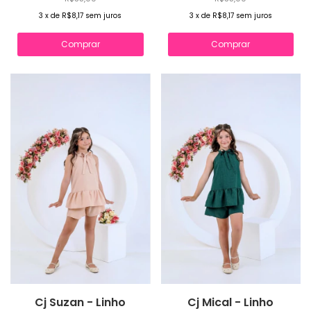
3
x
de
R$8,17
sem juros
3
x
de
R$8,17
sem juros
Comprar
Comprar
Cj Suzan - Linho
Cj Mical - Linho