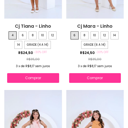
Cj Tiana - Linho
Cj Mara - Linho
4
6
8
10
12
6
8
10
12
14
14
GRADE (4 A 14)
GRADE (6 A 14)
-
30
%
OFF
-
30
%
OFF
R$24,50
R$24,50
R$35,00
R$35,00
3
x
de
R$8,17
sem juros
3
x
de
R$8,17
sem juros
Comprar
Comprar