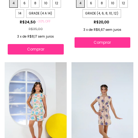
4
6
8
10
12
4
6
8
10
12
14
GRADE (4 A 14)
GRADE (4, 6, 8, 10, 12)
-
30
%
OFF
R$24,50
R$20,00
R$35,00
3
x
de
R$6,67
sem juros
3
x
de
R$8,17
sem juros
Comprar
Comprar