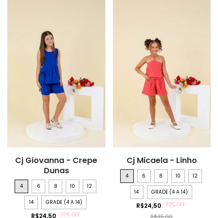
Cj Giovanna - Crepe
Cj Micaela - Linho
Dunas
4
6
8
10
12
4
6
8
10
12
14
GRADE (4 A 14)
14
GRADE (4 A 14)
-
30
%
OFF
R$24,50
-
30
%
OFF
R$24,50
R$35,00