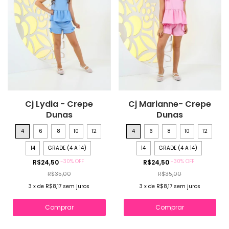
Cj Lydia - Crepe
Cj Marianne- Crepe
Dunas
Dunas
4
6
8
10
12
4
6
8
10
12
14
GRADE (4 A 14)
14
GRADE (4 A 14)
-
30
%
OFF
-
30
%
OFF
R$24,50
R$24,50
R$35,00
R$35,00
3
x
de
R$8,17
sem juros
3
x
de
R$8,17
sem juros
Comprar
Comprar