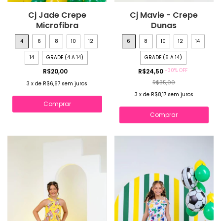
Cj Jade Crepe
Cj Mavie - Crepe
Microfibra
Dunas
4
6
8
10
12
6
8
10
12
14
14
GRADE (4 A 14)
GRADE (6 A 14)
-
30
%
OFF
R$20,00
R$24,50
R$35,00
3
x
de
R$6,67
sem juros
3
x
de
R$8,17
sem juros
Comprar
Comprar