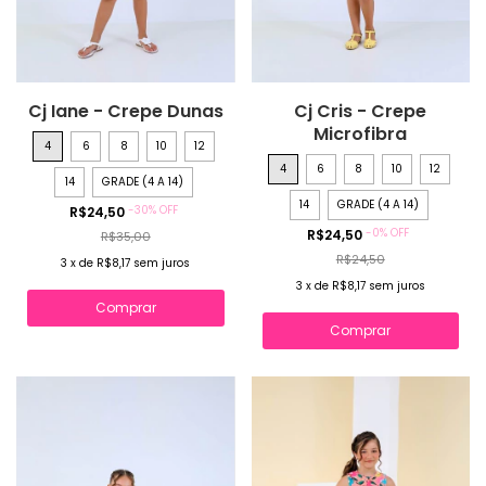
Cj Iane - Crepe Dunas
Cj Cris - Crepe
Microfibra
4
6
8
10
12
4
6
8
10
12
14
GRADE (4 A 14)
14
GRADE (4 A 14)
-
30
%
OFF
R$24,50
-
0
%
OFF
R$24,50
R$35,00
R$24,50
3
x
de
R$8,17
sem juros
3
x
de
R$8,17
sem juros
Comprar
Comprar