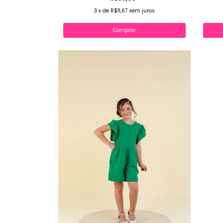
3
x
de
R$11,67
sem juros
Comprar