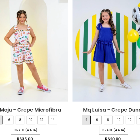
Maju - Crepe Microfibra
Mq Luísa - Crepe Dun
6
8
10
12
14
4
6
8
10
12
GRADE (4 A 14)
GRADE (4 A 14)
R$35,00
R$20,00