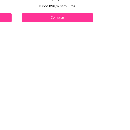
3
x
de
R$6,67
sem juros
Comprar