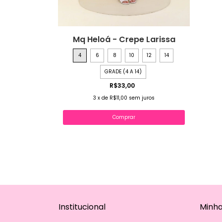
Mq Heloá - Crepe Larissa
4
6
8
10
12
14
GRADE (4 A 14)
R$33,00
3
x
de
R$11,00
sem juros
Comprar
Institucional
Minha