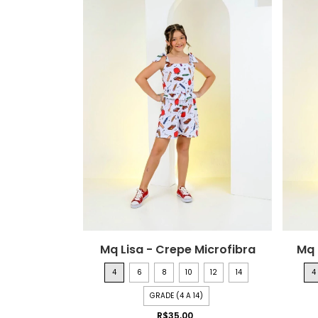
Mq Lisa - Crepe Microfibra
Mq 
4
6
8
10
12
14
4
GRADE (4 A 14)
R$35,00