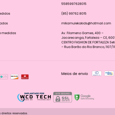
5585997628015
edidos
(85) 99762.8015
dados
mlkamulekakids@hotmail.com
e medidas
Av. Filomeno Gomes, 430 –
Jacarecanga, Fortaleza – CE, 60
CENTRO FASHION DE FORTALEZA Seto
– Rua Barão do Rio Branco, 1107/11
Meios de envio
direitos reservados.