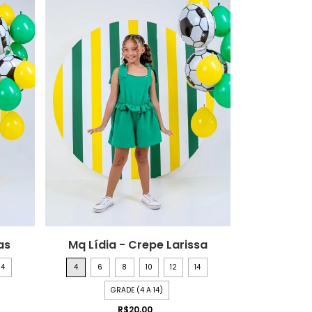
as
Mq Lídia - Crepe Larissa
14
4
6
8
10
12
14
GRADE (4 A 14)
R$20,00