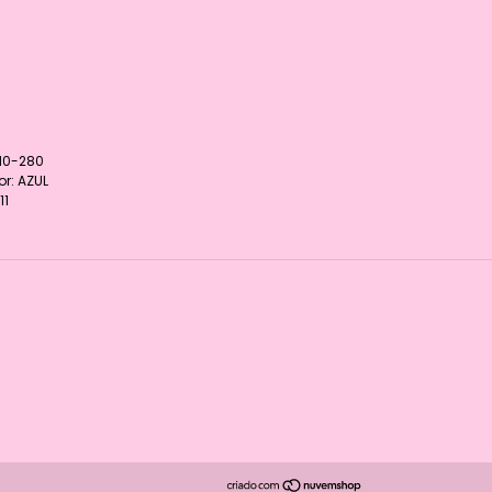
010-280
r: AZUL
11