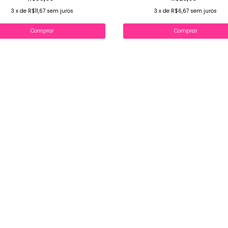
3
x
de
R$11,67
sem juros
3
x
de
R$6,67
sem juros
Comprar
Comprar