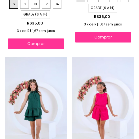
6
8
10
12
14
GRADE (6 A 14)
GRADE (6 A 14)
R$35,00
R$35,00
3
x
de
R$11,67
sem juros
3
x
de
R$11,67
sem juros
Comprar
Comprar