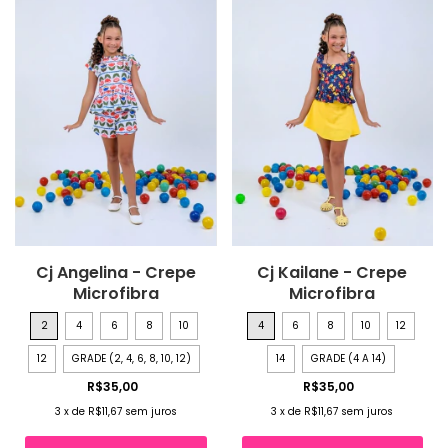
Cj Angelina - Crepe
Cj Kailane - Crepe
Microfibra
Microfibra
2
4
6
8
10
4
6
8
10
12
12
GRADE (2, 4, 6, 8, 10, 12)
14
GRADE (4 A 14)
R$35,00
R$35,00
3
x
de
R$11,67
sem juros
3
x
de
R$11,67
sem juros