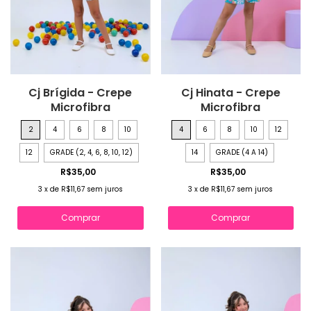
Cj Brígida - Crepe
Cj Hinata - Crepe
Microfibra
Microfibra
2
4
6
8
10
4
6
8
10
12
12
GRADE (2, 4, 6, 8, 10, 12)
14
GRADE (4 A 14)
R$35,00
R$35,00
3
x
de
R$11,67
sem juros
3
x
de
R$11,67
sem juros
Comprar
Comprar