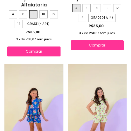
Alfaiataria
4
6
8
10
12
4
6
8
10
12
14
GRADE (4 A 14)
14
GRADE (4 A 14)
R$35,00
R$35,00
3
x
de
R$11,67
sem juros
3
x
de
R$11,67
sem juros
Comprar
Comprar