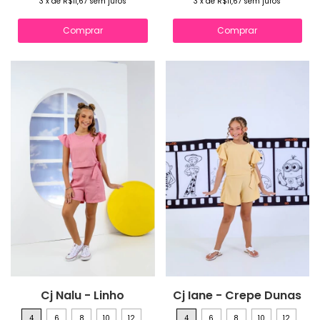
3
x
de
R$11,67
sem juros
3
x
de
R$11,67
sem juros
Comprar
Comprar
Cj Nalu - Linho
Cj Iane - Crepe Dunas
4
6
8
10
12
4
6
8
10
12