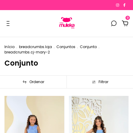
0
Início
.
breadcrumbs.loja
.
Conjuntos
.
Conjunto
.
breadcrumbs.cj-mary-2
Conjunto
Ordenar
Filtrar