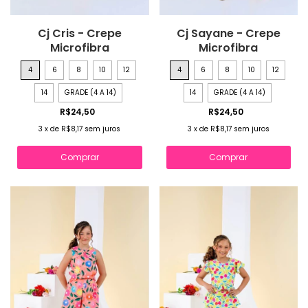
Cj Cris - Crepe
Cj Sayane - Crepe
Microfibra
Microfibra
4
6
8
10
12
4
6
8
10
12
14
GRADE (4 A 14)
14
GRADE (4 A 14)
R$24,50
R$24,50
3
x
de
R$8,17
sem juros
3
x
de
R$8,17
sem juros
Comprar
Comprar