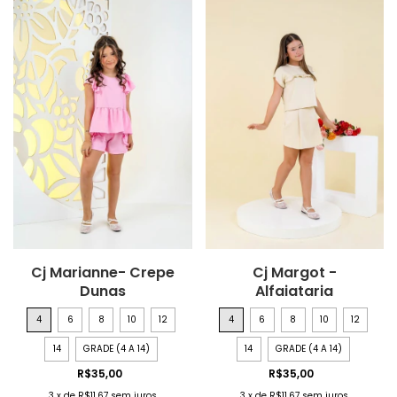
Cj Marianne- Crepe
Cj Margot -
Dunas
Alfaiataria
4
6
8
10
12
4
6
8
10
12
14
GRADE (4 A 14)
14
GRADE (4 A 14)
R$35,00
R$35,00
3
x
de
R$11,67
sem juros
3
x
de
R$11,67
sem juros