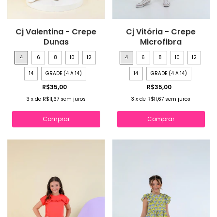
Cj Valentina - Crepe
Cj Vitória - Crepe
Dunas
Microfibra
4
6
8
10
12
4
6
8
10
12
14
GRADE (4 A 14)
14
GRADE (4 A 14)
R$35,00
R$35,00
3
x
de
R$11,67
sem juros
3
x
de
R$11,67
sem juros
Comprar
Comprar