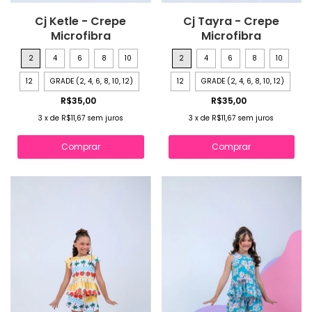
Cj Ketle - Crepe
Cj Tayra - Crepe
Microfibra
Microfibra
2
4
6
8
10
2
4
6
8
10
12
GRADE (2, 4, 6, 8, 10, 12)
12
GRADE (2, 4, 6, 8, 10, 12)
R$35,00
R$35,00
3
x
de
R$11,67
sem juros
3
x
de
R$11,67
sem juros
Comprar
Comprar