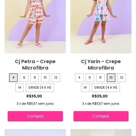
Cj Petra - Crepe
Cj Yarin - Crepe
Microfibra
Microfibra
4
6
8
10
12
4
6
8
10
12
14
GRADE (4 A 14)
14
GRADE (4 A 14)
R$35,00
R$35,00
3
x
de
R$11,67
sem juros
3
x
de
R$11,67
sem juros
Comprar
Comprar