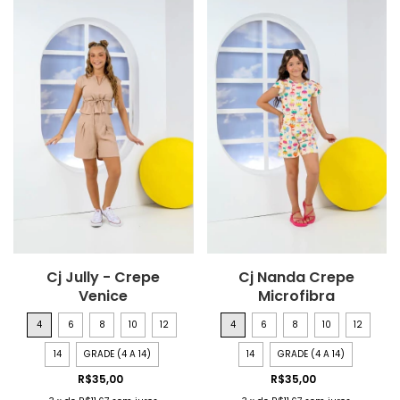
Cj Jully - Crepe
Cj Nanda Crepe
Venice
Microfibra
4
6
8
10
12
4
6
8
10
12
14
GRADE (4 A 14)
14
GRADE (4 A 14)
R$35,00
R$35,00