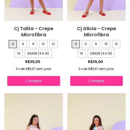
Cj Talita - Crepe
Cj Glicia - Crepe
Microfibra
Microfibra
4
6
8
10
12
4
6
8
10
12
14
GRADE (4 A 14)
14
GRADE (4 A 14)
R$35,00
R$35,00
3
x
de
R$11,67
sem juros
3
x
de
R$11,67
sem juros
Comprar
Comprar