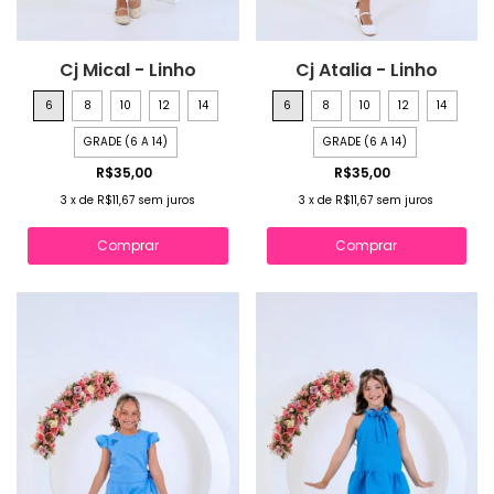
Cj Mical - Linho
Cj Atalia - Linho
6
8
10
12
14
6
8
10
12
14
GRADE (6 A 14)
GRADE (6 A 14)
R$35,00
R$35,00
3
x
de
R$11,67
sem juros
3
x
de
R$11,67
sem juros
Comprar
Comprar