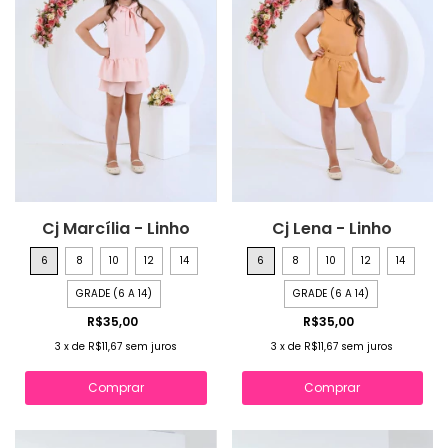
Cj Marcília - Linho
Cj Lena - Linho
6
8
10
12
14
6
8
10
12
14
GRADE (6 A 14)
GRADE (6 A 14)
R$35,00
R$35,00
3
x
de
R$11,67
sem juros
3
x
de
R$11,67
sem juros
Comprar
Comprar