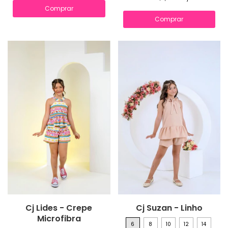
Comprar
Comprar
Cj Lides - Crepe
Cj Suzan - Linho
Microfibra
6
8
10
12
14