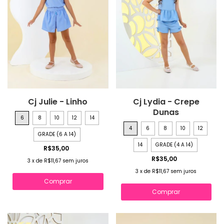
Cj Julie - Linho
Cj Lydia - Crepe
Dunas
6
8
10
12
14
4
6
8
10
12
GRADE (6 A 14)
14
GRADE (4 A 14)
R$35,00
R$35,00
3
x
de
R$11,67
sem juros
3
x
de
R$11,67
sem juros
Comprar
Comprar