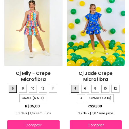
Cj Mily - Crepe
Cj Jade Crepe
Microfibra
Microfibra
6
8
10
12
14
4
6
8
10
12
GRADE (6 A 14)
14
GRADE (4 A 14)
R$35,00
R$20,00
3
x
de
R$11,67
sem juros
3
x
de
R$6,67
sem juros
Comprar
Comprar