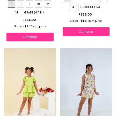
4
6
8
10
12
14
GRADE (4 A 14)
14
GRADE (4 A 14)
R$35,00
R$35,00
3
x
de
R$11,67
sem juros
3
x
de
R$11,67
sem juros
Comprar
Comprar