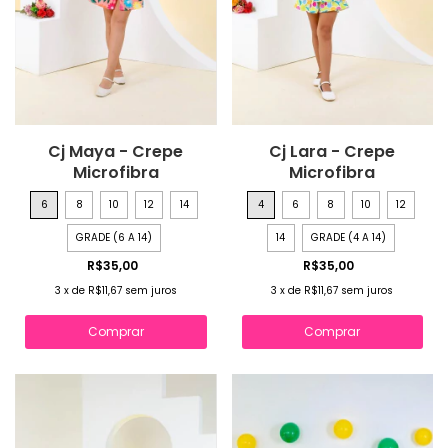
Cj Maya - Crepe
Cj Lara - Crepe
Microfibra
Microfibra
6
8
10
12
14
4
6
8
10
12
GRADE (6 A 14)
14
GRADE (4 A 14)
R$35,00
R$35,00
3
x
de
R$11,67
sem juros
3
x
de
R$11,67
sem juros
Comprar
Comprar