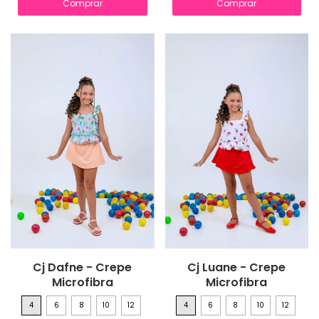
Comprar
Comprar
Cj Dafne - Crepe
Cj Luane - Crepe
Microfibra
Microfibra
4
6
8
10
12
4
6
8
10
12