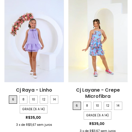
Cj Raya - Linho
Cj Layane - Crepe
MIcrofibra
6
8
10
12
14
6
8
10
12
14
GRADE (6 A 14)
GRADE (6 A 14)
R$35,00
R$35,00
3
x
de
R$11,67
sem juros
3
x
de
R$11,67
sem juros