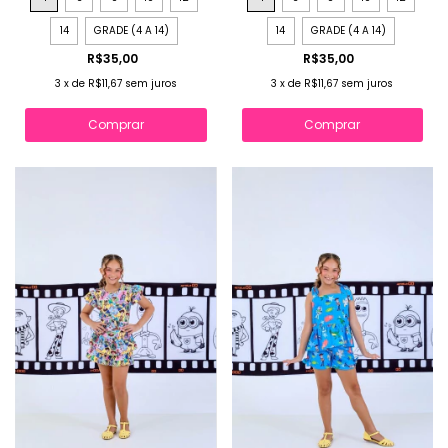
14
GRADE (4 A 14)
14
GRADE (4 A 14)
R$35,00
R$35,00
3
x
de
R$11,67
sem juros
3
x
de
R$11,67
sem juros
Comprar
Comprar