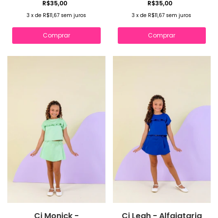
R$35,00
R$35,00
3
x
de
R$11,67
sem juros
3
x
de
R$11,67
sem juros
Comprar
Comprar
Cj Monick -
Cj Leah - Alfaiataria