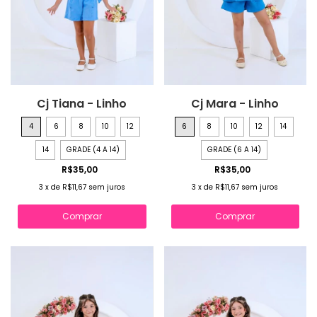
Cj Tiana - Linho
Cj Mara - Linho
4
6
8
10
12
6
8
10
12
14
14
GRADE (4 A 14)
GRADE (6 A 14)
R$35,00
R$35,00
3
x
de
R$11,67
sem juros
3
x
de
R$11,67
sem juros
Comprar
Comprar