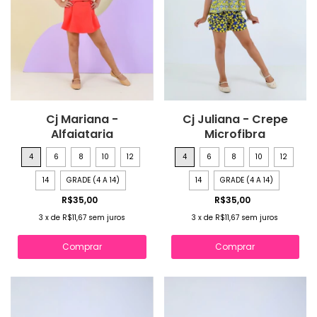
Cj Mariana -
Cj Juliana - Crepe
Alfaiataria
Microfibra
4
6
8
10
12
4
6
8
10
12
14
GRADE (4 A 14)
14
GRADE (4 A 14)
R$35,00
R$35,00
3
x
de
R$11,67
sem juros
3
x
de
R$11,67
sem juros
Comprar
Comprar