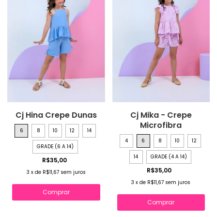
Cj Hina Crepe Dunas
Cj Mika - Crepe
Microfibra
6
8
10
12
14
4
6
8
10
12
GRADE (6 A 14)
14
GRADE (4 A 14)
R$35,00
R$35,00
3
x
de
R$11,67
sem juros
3
x
de
R$11,67
sem juros
Comprar
Comprar