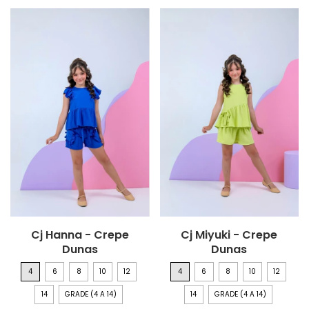
Cj Hanna - Crepe
Cj Miyuki - Crepe
Dunas
Dunas
4
6
8
10
12
4
6
8
10
12
14
GRADE (4 A 14)
14
GRADE (4 A 14)