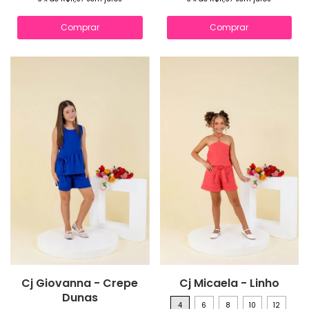
Comprar
Comprar
Cj Giovanna - Crepe
Cj Micaela - Linho
Dunas
4
6
8
10
12