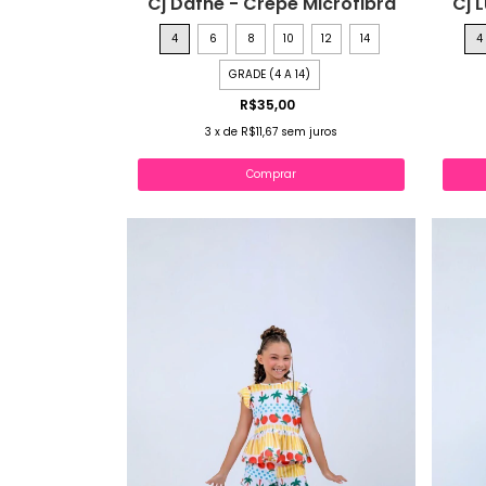
Cj Dafne - Crepe Microfibra
Cj 
4
6
8
10
12
14
4
GRADE (4 A 14)
R$35,00
3
x
de
R$11,67
sem juros
Comprar