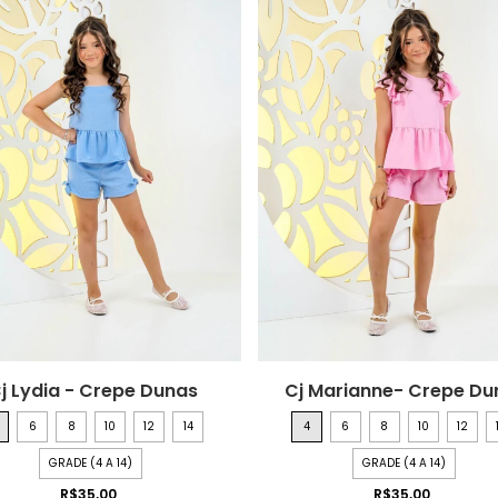
j Lydia - Crepe Dunas
Cj Marianne- Crepe Du
6
8
10
12
14
4
6
8
10
12
GRADE (4 A 14)
GRADE (4 A 14)
R$35,00
R$35,00