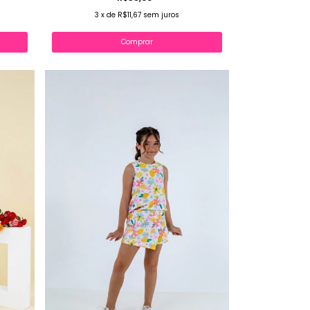
3
x
de
R$11,67
sem juros
Comprar