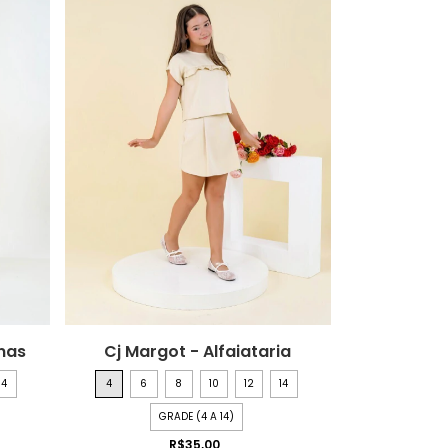
nas
Cj Margot - Alfaiataria
14
4
6
8
10
12
14
GRADE (4 A 14)
R$35,00