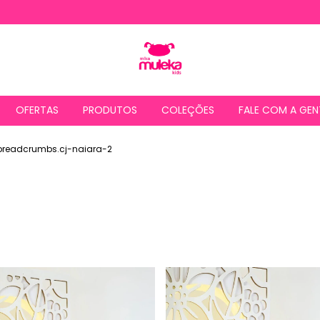
OFERTAS
PRODUTOS
COLEÇÕES
FALE COM A GEN
breadcrumbs.cj-naiara-2