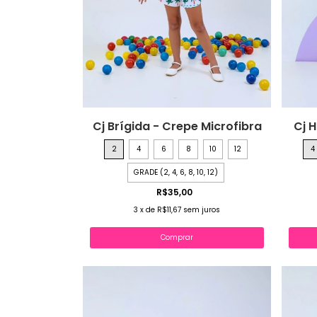
Cj Brígida - Crepe Microfibra
Cj 
2
4
6
8
10
12
4
GRADE (2, 4, 6, 8, 10, 12)
R$35,00
3
x
de
R$11,67
sem juros
Comprar