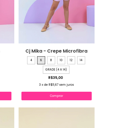
s
Cj Mika - Crepe Microfibra
4
6
8
10
12
14
GRADE (4 A 14)
R$35,00
3
x
de
R$11,67
sem juros
Comprar