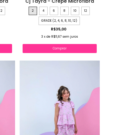
ibra
Cj Tayra - Crepe Microfibra
12
2
4
6
8
10
12
GRADE (2, 4, 6, 8, 10, 12)
R$35,00
3
x
de
R$11,67
sem juros
Comprar