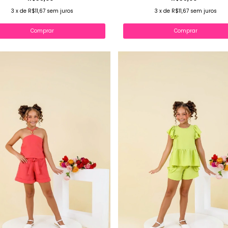
3
x
de
R$11,67
sem juros
3
x
de
R$11,67
sem juros
Comprar
Comprar