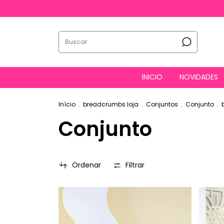
INICIO
NOVIDADES
Início
.
breadcrumbs.loja
.
Conjuntos
.
Conjunto
.
Conjunto
Ordenar
Filtrar