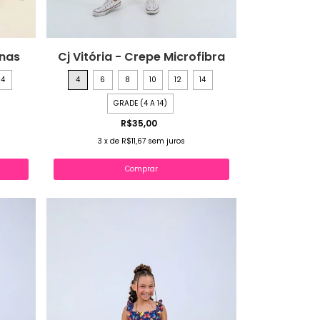
unas
Cj Vitória - Crepe Microfibra
14
4
6
8
10
12
14
GRADE (4 A 14)
R$35,00
3
x
de
R$11,67
sem juros
Comprar