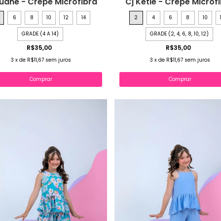
Luane - Crepe Microfibra
Cj Ketle - Crepe Microf
6
8
10
12
14
2
4
6
8
10
GRADE (4 A 14)
GRADE (2, 4, 6, 8, 10, 12)
R$35,00
R$35,00
3
x
de
R$11,67
sem juros
3
x
de
R$11,67
sem juros
Comprar
Comprar