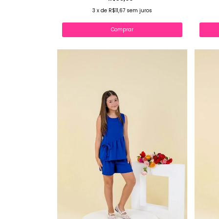
3
x
de
R$11,67
sem juros
Comprar