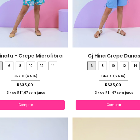
Hinata - Crepe Microfibra
Cj Hina Crepe Duna
6
8
10
12
14
6
8
10
12
14
GRADE (4 A 14)
GRADE (6 A 14)
R$35,00
R$35,00
3
x
de
R$11,67
sem juros
3
x
de
R$11,67
sem juros
Comprar
Comprar