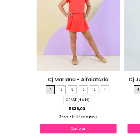
Cj Mariana - Alfaiataria
Cj J
4
6
8
10
12
14
4
GRADE (4 A 14)
R$35,00
3
x
de
R$11,67
sem juros
Comprar