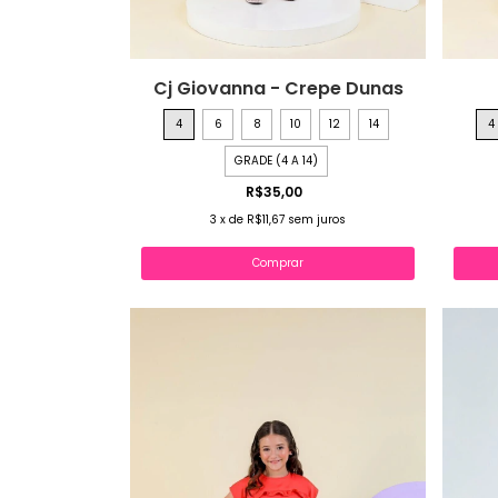
Cj Giovanna - Crepe Dunas
4
6
8
10
12
14
4
GRADE (4 A 14)
R$35,00
3
x
de
R$11,67
sem juros
Comprar