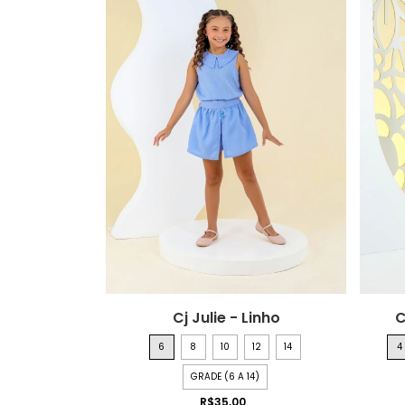
Cj Julie - Linho
C
6
8
10
12
14
4
GRADE (6 A 14)
R$35,00