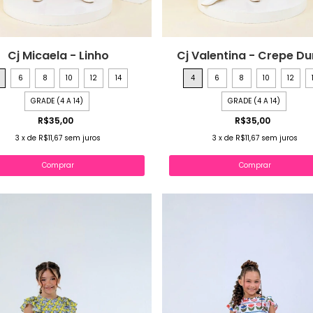
Cj Micaela - Linho
Cj Valentina - Crepe D
6
8
10
12
14
4
6
8
10
12
GRADE (4 A 14)
GRADE (4 A 14)
R$35,00
R$35,00
3
x
de
R$11,67
sem juros
3
x
de
R$11,67
sem juros
Comprar
Comprar