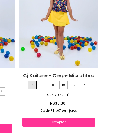
Cj Kailane - Crepe Microfibra
4
6
8
10
12
14
12
GRADE (4 A 14)
R$35,00
3
x
de
R$11,67
sem juros
Comprar