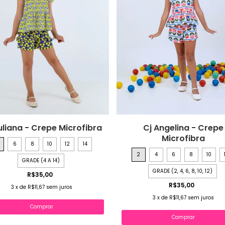
uliana - Crepe Microfibra
Cj Angelina - Crepe
Microfibra
6
8
10
12
14
2
4
6
8
10
GRADE (4 A 14)
GRADE (2, 4, 6, 8, 10, 12)
R$35,00
R$35,00
3
x
de
R$11,67
sem juros
3
x
de
R$11,67
sem juros
Comprar
Comprar