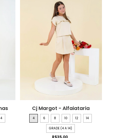
nas
Cj Margot - Alfaiataria
14
4
6
8
10
12
14
GRADE (4 A 14)
R$35,00