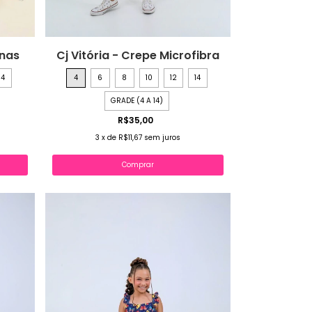
unas
Cj Vitória - Crepe Microfibra
14
4
6
8
10
12
14
GRADE (4 A 14)
R$35,00
3
x
de
R$11,67
sem juros
Comprar