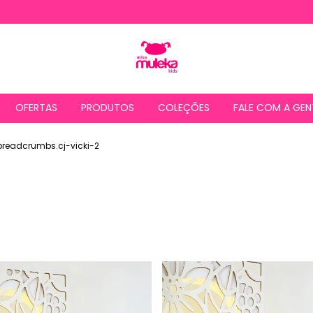
OFERTAS
PRODUTOS
COLEÇÕES
FALE COM A GEN
breadcrumbs.cj-vicki-2