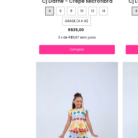
Cj Dafne - Crepe Microfibra
Cj 
4
6
8
10
12
14
4
GRADE (4 A 14)
R$35,00
3
x
de
R$11,67
sem juros
Comprar