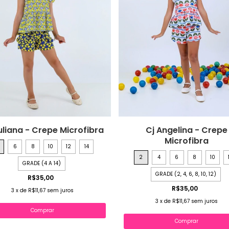
uliana - Crepe Microfibra
Cj Angelina - Crepe
Microfibra
6
8
10
12
14
2
4
6
8
10
GRADE (4 A 14)
GRADE (2, 4, 6, 8, 10, 12)
R$35,00
R$35,00
3
x
de
R$11,67
sem juros
3
x
de
R$11,67
sem juros
Comprar
Comprar