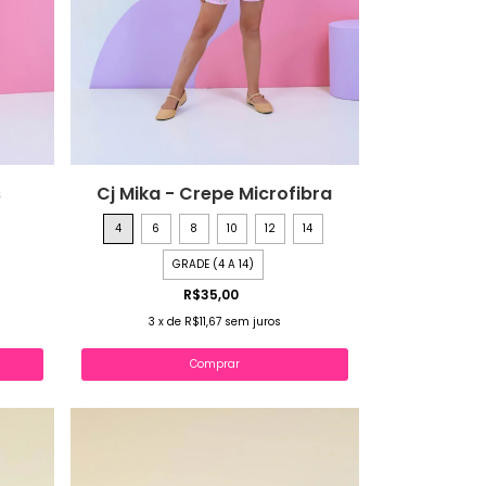
s
Cj Mika - Crepe Microfibra
4
6
8
10
12
14
GRADE (4 A 14)
R$35,00
3
x
de
R$11,67
sem juros
Comprar