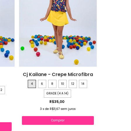
Cj Kailane - Crepe Microfibra
4
6
8
10
12
14
12
GRADE (4 A 14)
R$35,00
3
x
de
R$11,67
sem juros
Comprar