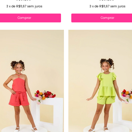
3
x
de
R$11,67
sem juros
3
x
de
R$11,67
sem juros
Comprar
Comprar