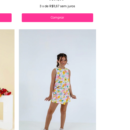
3
x
de
R$11,67
sem juros
Comprar