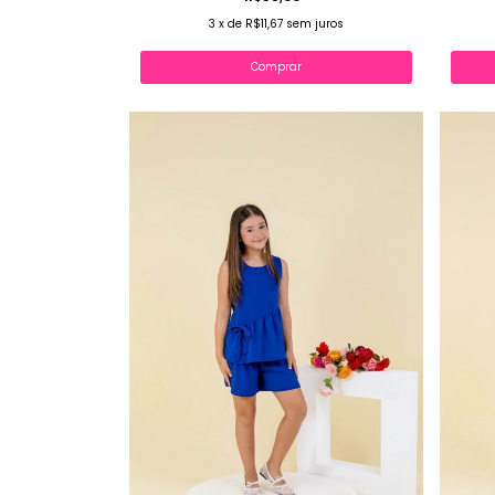
3
x
de
R$11,67
sem juros
Comprar