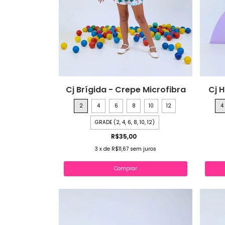
Cj Brígida - Crepe Microfibra
Cj 
2
4
6
8
10
12
4
GRADE (2, 4, 6, 8, 10, 12)
R$35,00
3
x
de
R$11,67
sem juros
Comprar