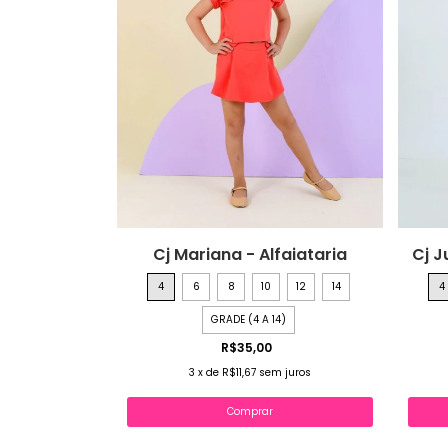
Cj Mariana - Alfaiataria
Cj J
4
6
8
10
12
14
4
GRADE (4 A 14)
R$35,00
3
x
de
R$11,67
sem juros
Comprar