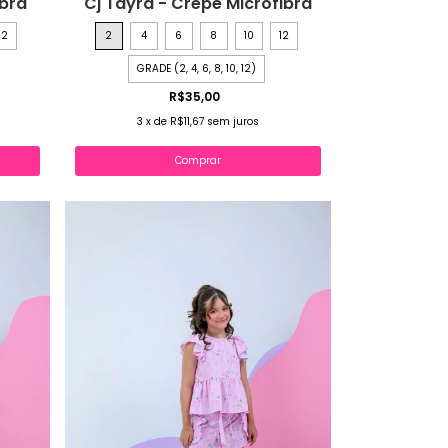
ibra
Cj Tayra - Crepe Microfibra
12
2
4
6
8
10
12
GRADE (2, 4, 6, 8, 10, 12)
R$35,00
3
x
de
R$11,67
sem juros
Comprar