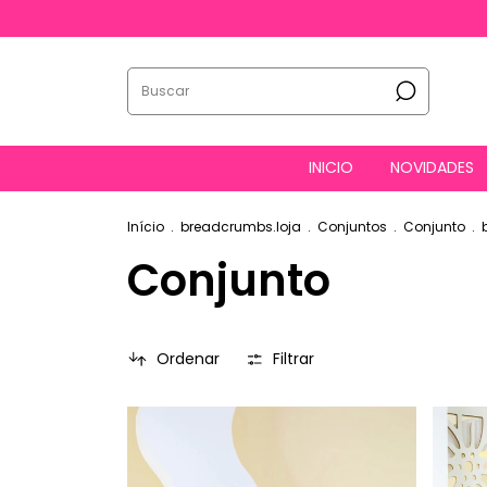
INICIO
NOVIDADES
Início
.
breadcrumbs.loja
.
Conjuntos
.
Conjunto
.
Conjunto
Ordenar
Filtrar