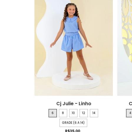
Cj Julie - Linho
C
6
8
10
12
14
4
GRADE (6 A 14)
R$35,00