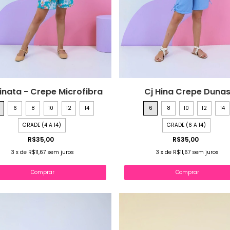
Hinata - Crepe Microfibra
Cj Hina Crepe Duna
6
8
10
12
14
6
8
10
12
14
GRADE (4 A 14)
GRADE (6 A 14)
R$35,00
R$35,00
3
x
de
R$11,67
sem juros
3
x
de
R$11,67
sem juros
Comprar
Comprar