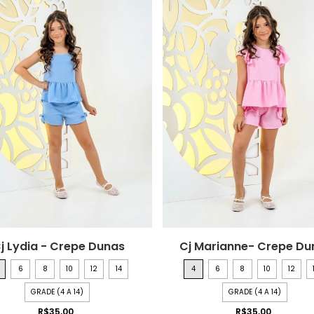
j Lydia - Crepe Dunas
Cj Marianne- Crepe Du
6
8
10
12
14
4
6
8
10
12
GRADE (4 A 14)
GRADE (4 A 14)
R$35,00
R$35,00