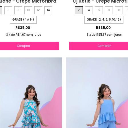
Luane - Crepe Microfibra
Cj Ketle - Crepe Microf
6
8
10
12
14
2
4
6
8
10
GRADE (4 A 14)
GRADE (2, 4, 6, 8, 10, 12)
R$35,00
R$35,00
3
x
de
R$11,67
sem juros
3
x
de
R$11,67
sem juros
Comprar
Comprar