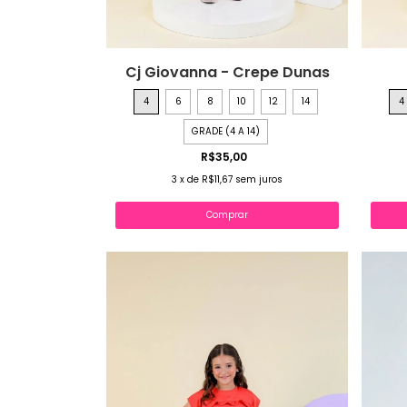
Cj Giovanna - Crepe Dunas
4
6
8
10
12
14
4
GRADE (4 A 14)
R$35,00
3
x
de
R$11,67
sem juros
Comprar