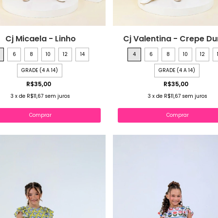
Cj Micaela - Linho
Cj Valentina - Crepe D
6
8
10
12
14
4
6
8
10
12
GRADE (4 A 14)
GRADE (4 A 14)
R$35,00
R$35,00
3
x
de
R$11,67
sem juros
3
x
de
R$11,67
sem juros
Comprar
Comprar