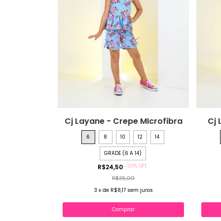
Cj Layane - Crepe MIcrofibra
Cj 
6
8
10
12
14
GRADE (6 A 14)
-
30
%
OFF
R$24,50
R$35,00
3
x
de
R$8,17
sem juros
Comprar