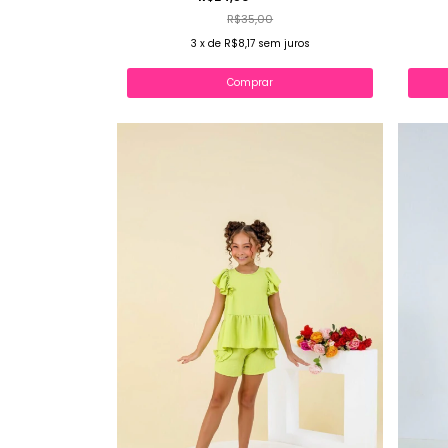
R$35,00
3
x
de
R$8,17
sem juros
Comprar