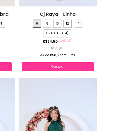
ibra
Cj Raya - Linho
14
6
8
10
12
14
GRADE (6 A 14)
-
30
%
OFF
R$24,50
R$35,00
3
x
de
R$8,17
sem juros
Comprar