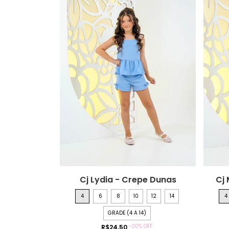
Cj Lydia - Crepe Dunas
Cj
4
6
8
10
12
14
4
GRADE (4 A 14)
-
30
%
OFF
R$24,50