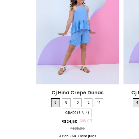
Cj Hina Crepe Dunas
Cj 
6
8
10
12
14
4
GRADE (6 A 14)
-
30
%
OFF
R$24,50
R$35,00
3
x
de
R$8,17
sem juros