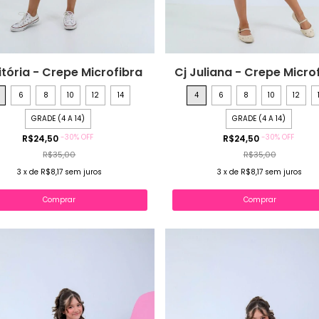
itória - Crepe Microfibra
Cj Juliana - Crepe Micro
6
8
10
12
14
4
6
8
10
12
GRADE (4 A 14)
GRADE (4 A 14)
-
30
%
OFF
-
30
%
OFF
R$24,50
R$24,50
R$35,00
R$35,00
3
x
de
R$8,17
sem juros
3
x
de
R$8,17
sem juros
Comprar
Comprar