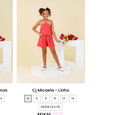
unas
Cj Micaela - Linho
14
4
6
8
10
12
14
GRADE (4 A 14)
-
30
%
OFF
R$24,50