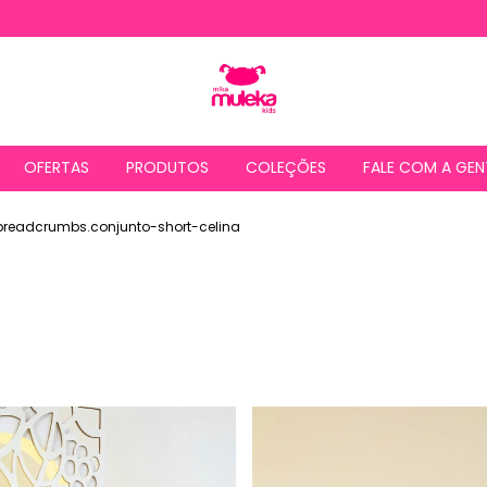
OFERTAS
PRODUTOS
COLEÇÕES
FALE COM A GEN
breadcrumbs.conjunto-short-celina