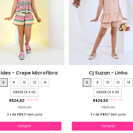
Lides - Crepe Microfibra
Cj Suzan - Linho
6
8
10
12
14
6
8
10
12
14
GRADE (6 A 14)
GRADE (6 A 14)
-
30
%
OFF
-
30
%
OFF
R$24,50
R$24,50
R$35,00
R$35,00
3
x
de
R$8,17
sem juros
3
x
de
R$8,17
sem juros
Comprar
Comprar