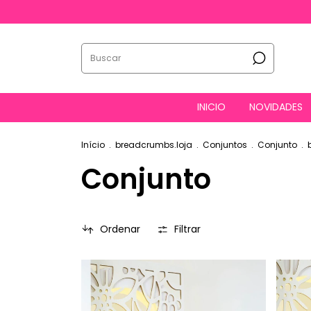
INICIO
NOVIDADES
Início
.
breadcrumbs.loja
.
Conjuntos
.
Conjunto
.
Conjunto
Ordenar
Filtrar