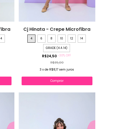
fibra
Cj Hinata - Crepe Microfibra
14
4
6
8
10
12
14
GRADE (4 A 14)
-
30
%
OFF
R$24,50
R$35,00
3
x
de
R$8,17
sem juros
Comprar