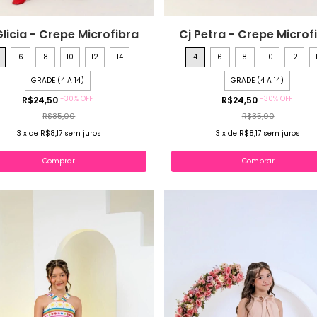
Glicia - Crepe Microfibra
Cj Petra - Crepe Microf
6
8
10
12
14
4
6
8
10
12
GRADE (4 A 14)
GRADE (4 A 14)
-
30
%
OFF
-
30
%
OFF
R$24,50
R$24,50
R$35,00
R$35,00
3
x
de
R$8,17
sem juros
3
x
de
R$8,17
sem juros
Comprar
Comprar