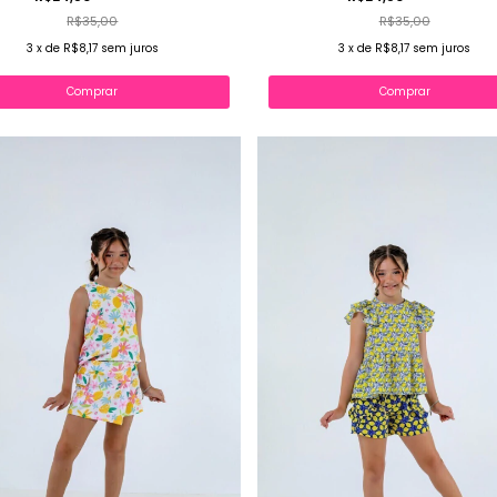
R$35,00
R$35,00
3
x
de
R$8,17
sem juros
3
x
de
R$8,17
sem juros
Comprar
Comprar