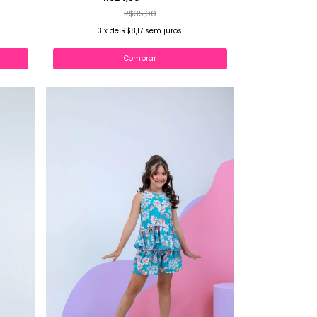
R$35,00
3
x
de
R$8,17
sem juros
Comprar