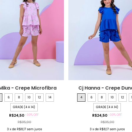
Mika - Crepe Microfibra
Cj Hanna - Crepe Dun
6
8
10
12
14
4
6
8
10
12
GRADE (4 A 14)
GRADE (4 A 14)
-
30
%
OFF
-
30
%
OFF
R$24,50
R$24,50
R$35,00
R$35,00
3
x
de
R$8,17
sem juros
3
x
de
R$8,17
sem juros