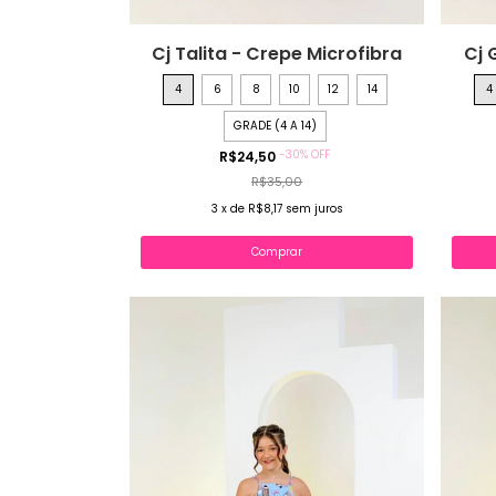
Cj Talita - Crepe Microfibra
Cj 
4
6
8
10
12
14
4
GRADE (4 A 14)
-
30
%
OFF
R$24,50
R$35,00
3
x
de
R$8,17
sem juros
Comprar