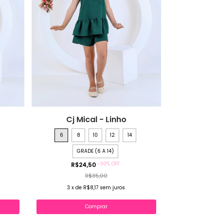
Cj Mical - Linho
6
8
10
12
14
GRADE (6 A 14)
-
30
%
OFF
R$24,50
R$35,00
3
x
de
R$8,17
sem juros
Comprar