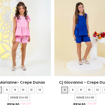
 Marianne- Crepe Dunas
Cj Giovanna - Crepe D
6
8
10
12
14
4
6
8
10
12
GRADE (4 A 14)
GRADE (4 A 14)
-
30
%
OFF
-
30
%
OFF
R$24,50
R$24,50