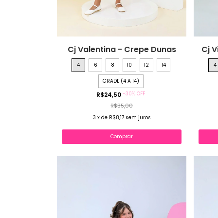
Cj Valentina - Crepe Dunas
Cj V
4
6
8
10
12
14
4
GRADE (4 A 14)
-
30
%
OFF
R$24,50
R$35,00
3
x
de
R$8,17
sem juros
Comprar