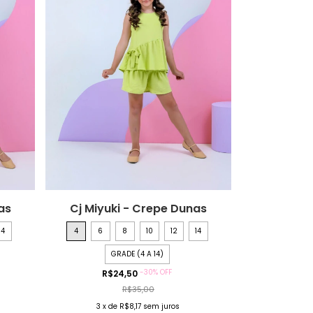
as
Cj Miyuki - Crepe Dunas
14
4
6
8
10
12
14
GRADE (4 A 14)
-
30
%
OFF
R$24,50
R$35,00
3
x
de
R$8,17
sem juros