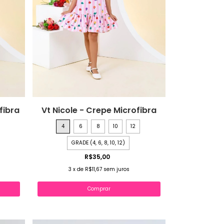
fibra
Vt Nicole - Crepe Microfibra
4
6
8
10
12
GRADE (4, 6, 8, 10, 12)
R$35,00
3
x
de
R$11,67
sem juros
Comprar