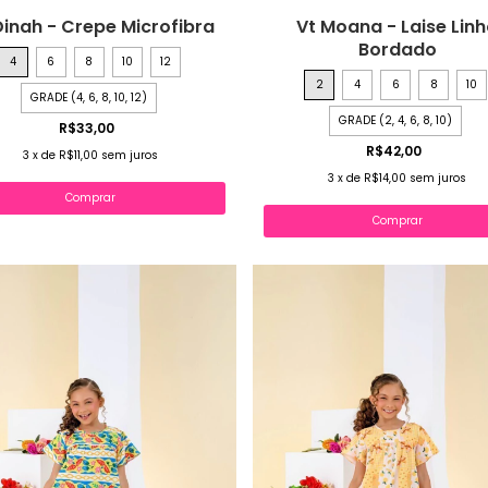
Dinah - Crepe Microfibra
Vt Moana - Laise Lin
Bordado
4
6
8
10
12
2
4
6
8
10
GRADE (4, 6, 8, 10, 12)
GRADE (2, 4, 6, 8, 10)
R$33,00
R$42,00
3
x
de
R$11,00
sem juros
3
x
de
R$14,00
sem juros
Comprar
Comprar