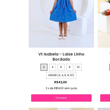
Vt Isabela - Laise Linho
Bordado
2
4
6
8
10
GRADE (2, 4, 6, 8, 10)
R$42,00
3
x
de
R$14,00
sem juros
Comprar