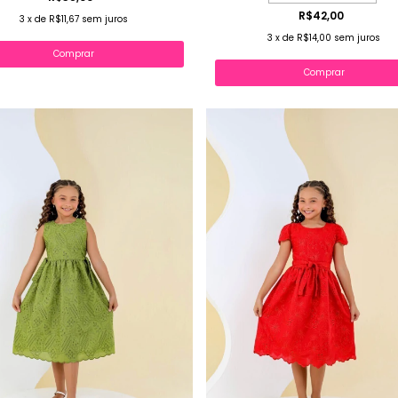
R$42,00
3
x
de
R$11,67
sem juros
3
x
de
R$14,00
sem juros
Comprar
Comprar