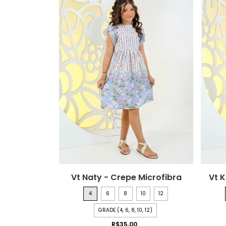
Vt Naty - Crepe Microfibra
Vt K
4
6
8
10
12
GRADE (4, 6, 8, 10, 12)
R$35,00