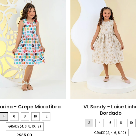
arina - Crepe Microfibra
Vt Sandy - Laise Linh
Bordado
4
6
8
10
12
2
4
6
8
10
GRADE (4, 6, 8, 10, 12)
GRADE (2, 4, 6, 8, 10)
R$35,00