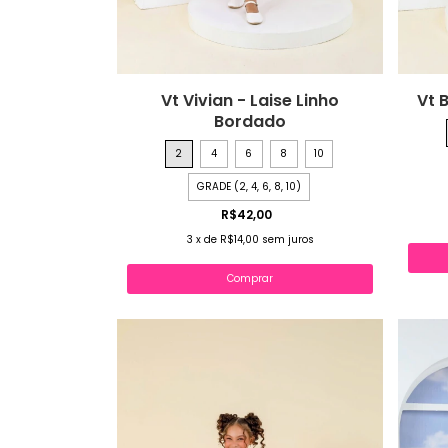
Vt Vivian - Laise Linho
Vt 
Bordado
2
4
6
8
10
GRADE (2, 4, 6, 8, 10)
R$42,00
3
x
de
R$14,00
sem juros
Comprar