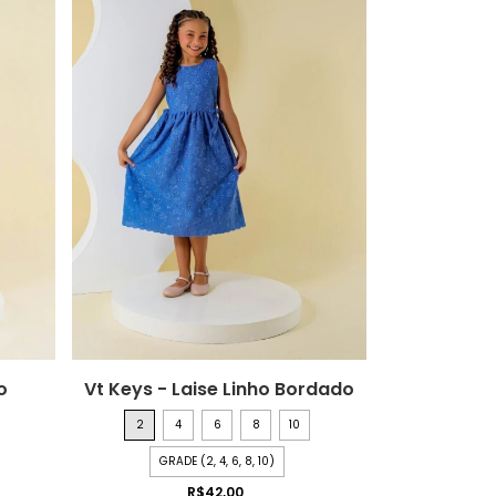
o
Vt Keys - Laise Linho Bordado
2
4
6
8
10
GRADE (2, 4, 6, 8, 10)
R$42,00