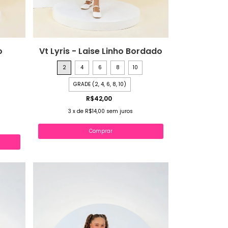
o
Vt Lyris - Laise Linho Bordado
2
4
6
8
10
GRADE (2, 4, 6, 8, 10)
R$42,00
3
x
de
R$14,00
sem juros
Comprar