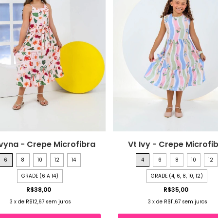
Ivyna - Crepe Microfibra
Vt Ivy - Crepe Microfi
6
8
10
12
14
4
6
8
10
12
GRADE (6 A 14)
GRADE (4, 6, 8, 10, 12)
R$38,00
R$35,00
3
x
de
R$12,67
sem juros
3
x
de
R$11,67
sem juros