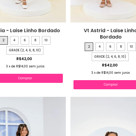
Bia - Laise Linho Bordado
Vt Astrid - Laise Linh
Bordado
2
4
6
8
10
2
4
6
8
10
GRADE (2, 4, 6, 8, 10)
GRADE (2, 4, 6, 8, 10)
R$42,00
R$42,00
3
x
de
R$14,00
sem juros
3
x
de
R$14,00
sem juros
Comprar
Comprar