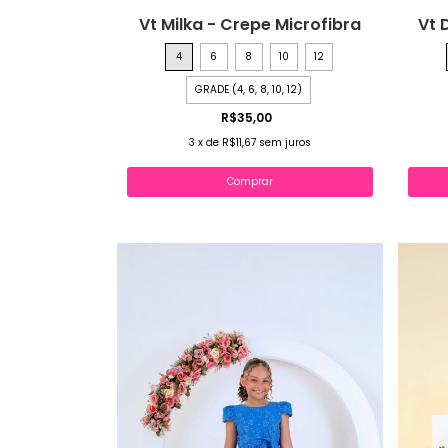
Vt Milka - Crepe Microfibra
Vt 
4
6
8
10
12
GRADE (4, 6, 8, 10, 12)
R$35,00
3
x
de
R$11,67
sem juros
Comprar