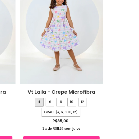
bra
Vt Laila - Crepe Microfibra
4
6
8
10
12
GRADE (4, 6, 8, 10, 12)
R$35,00
3
x
de
R$11,67
sem juros