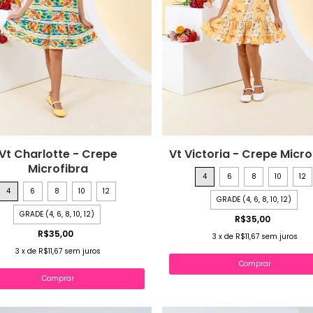
Vt Charlotte - Crepe
Vt Victoria - Crepe Micro
Microfibra
4
6
8
10
12
4
6
8
10
12
GRADE (4, 6, 8, 10, 12)
GRADE (4, 6, 8, 10, 12)
R$35,00
R$35,00
3
x
de
R$11,67
sem juros
3
x
de
R$11,67
sem juros
Comprar
Comprar