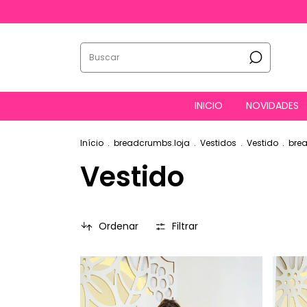
INICIO
NOVIDADES
Início
.
breadcrumbs.loja
.
Vestidos
.
Vestido
.
bre
Vestido
Ordenar
Filtrar