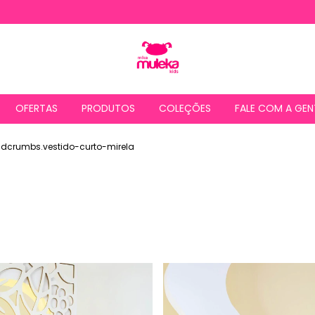
OFERTAS
PRODUTOS
COLEÇÕES
FALE COM A GEN
adcrumbs.vestido-curto-mirela