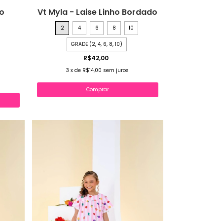
ho
Vt Myla - Laise Linho Bordado
2
4
6
8
10
GRADE (2, 4, 6, 8, 10)
R$42,00
3
x
de
R$14,00
sem juros
Comprar