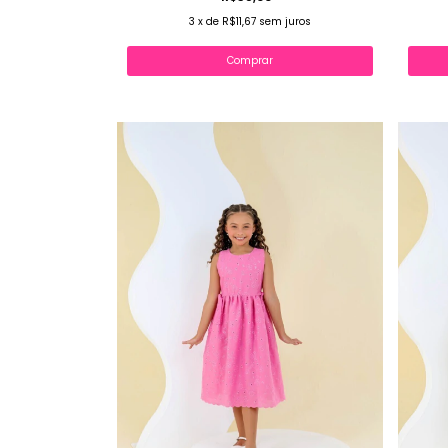
3
x
de
R$11,67
sem juros
Comprar