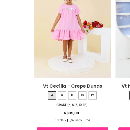
Vt Cecília - Crepe Dunas
Vt 
4
6
8
10
12
GRADE (4, 6, 8, 10, 12)
R$35,00
3
x
de
R$11,67
sem juros