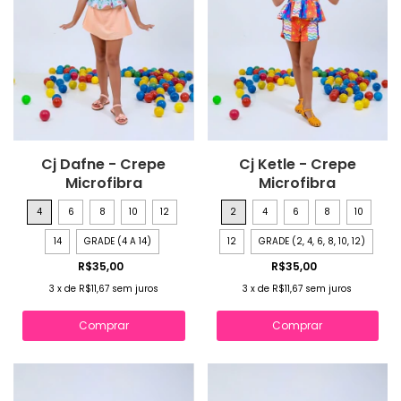
Cj Dafne - Crepe
Cj Ketle - Crepe
Microfibra
Microfibra
4
6
8
10
12
2
4
6
8
10
14
GRADE (4 A 14)
12
GRADE (2, 4, 6, 8, 10, 12)
R$35,00
R$35,00
3
x
de
R$11,67
sem juros
3
x
de
R$11,67
sem juros
Comprar
Comprar