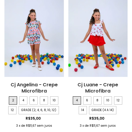
Cj Angelina - Crepe
Cj Luane - Crepe
Microfibra
Microfibra
2
4
6
8
10
4
6
8
10
12
12
GRADE (2, 4, 6, 8, 10, 12)
14
GRADE (4 A 14)
R$35,00
R$35,00
3
x
de
R$11,67
sem juros
3
x
de
R$11,67
sem juros