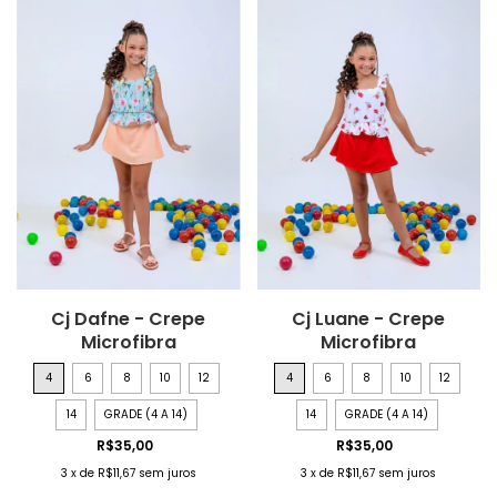
Cj Dafne - Crepe
Cj Luane - Crepe
Microfibra
Microfibra
4
6
8
10
12
4
6
8
10
12
14
GRADE (4 A 14)
14
GRADE (4 A 14)
R$35,00
R$35,00
3
x
de
R$11,67
sem juros
3
x
de
R$11,67
sem juros