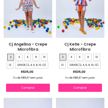
Cj Angelina - Crepe
Cj Ketle - Crepe
Microfibra
Microfibra
2
4
6
8
10
2
4
6
8
10
12
GRADE (2, 4, 6, 8, 10, 12)
12
GRADE (2, 4, 6, 8, 10, 12)
R$35,00
R$35,00
3
x
de
R$11,67
sem juros
3
x
de
R$11,67
sem juros
Comprar
Comprar