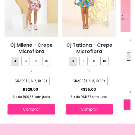
Cj
Cj Milene - Crepe
Cj Tatiana - Crepe
Microfibra
Microfibra
4
4
6
8
10
4
6
8
10
12
12
GRADE (4, 6, 8, 10, 12)
GRADE (4, 6, 8, 10, 12)
R$28,00
R$35,00
3
x
3
x
de
R$9,33
sem juros
3
x
de
R$11,67
sem juros
Comprar
Comprar