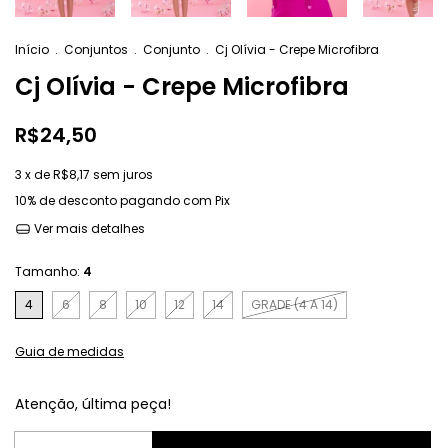
Início
.
Conjuntos
.
Conjunto
.
Cj Olívia - Crepe Microfibra
Cj Olívia - Crepe Microfibra
R$24,50
3
x de
R$8,17
sem juros
10% de desconto
pagando com Pix
Ver mais detalhes
Tamanho:
4
4
6
8
10
12
14
GRADE (4 A 14)
Guia de medidas
Atenção, última peça!