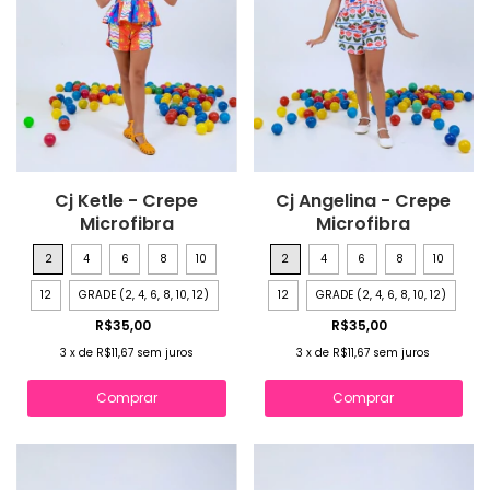
Cj Ketle - Crepe
Cj Angelina - Crepe
Microfibra
Microfibra
2
4
6
8
10
2
4
6
8
10
12
GRADE (2, 4, 6, 8, 10, 12)
12
GRADE (2, 4, 6, 8, 10, 12)
R$35,00
R$35,00
3
x
de
R$11,67
sem juros
3
x
de
R$11,67
sem juros
Comprar
Comprar