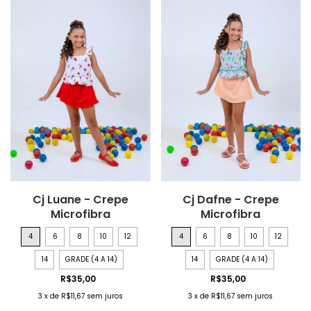
Cj Luane - Crepe
Cj Dafne - Crepe
Microfibra
Microfibra
4
6
8
10
12
4
6
8
10
12
14
GRADE (4 A 14)
14
GRADE (4 A 14)
R$35,00
R$35,00
3
x
de
R$11,67
sem juros
3
x
de
R$11,67
sem juros