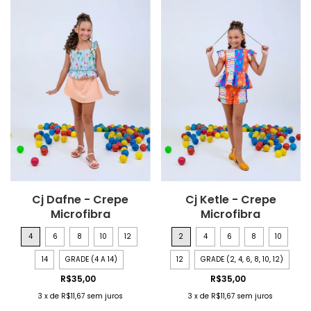
Cj Dafne - Crepe
Cj Ketle - Crepe
Microfibra
Microfibra
4
6
8
10
12
2
4
6
8
10
14
GRADE (4 A 14)
12
GRADE (2, 4, 6, 8, 10, 12)
R$35,00
R$35,00
3
x
de
R$11,67
sem juros
3
x
de
R$11,67
sem juros