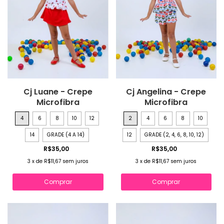
Cj Luane - Crepe
Cj Angelina - Crepe
Microfibra
Microfibra
4
6
8
10
12
2
4
6
8
10
14
GRADE (4 A 14)
12
GRADE (2, 4, 6, 8, 10, 12)
R$35,00
R$35,00
3
x
de
R$11,67
sem juros
3
x
de
R$11,67
sem juros
Comprar
Comprar