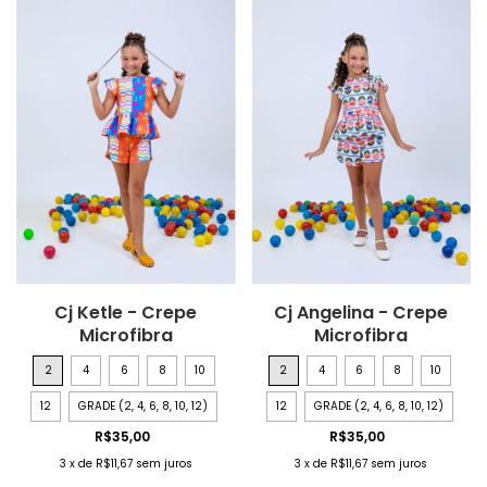
Cj Ketle - Crepe
Cj Angelina - Crepe
Microfibra
Microfibra
2
4
6
8
10
2
4
6
8
10
12
GRADE (2, 4, 6, 8, 10, 12)
12
GRADE (2, 4, 6, 8, 10, 12)
R$35,00
R$35,00
3
x
de
R$11,67
sem juros
3
x
de
R$11,67
sem juros