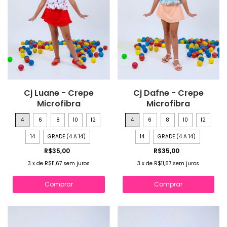
Cj Luane - Crepe
Cj Dafne - Crepe
Microfibra
Microfibra
4
6
8
10
12
4
6
8
10
12
14
GRADE (4 A 14)
14
GRADE (4 A 14)
R$35,00
R$35,00
3
x
de
R$11,67
sem juros
3
x
de
R$11,67
sem juros
Comprar
Comprar