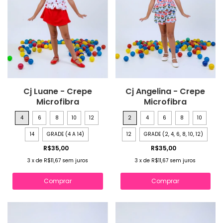
Cj Luane - Crepe
Cj Angelina - Crepe
Microfibra
Microfibra
4
6
8
10
12
2
4
6
8
10
14
GRADE (4 A 14)
12
GRADE (2, 4, 6, 8, 10, 12)
R$35,00
R$35,00
3
x
de
R$11,67
sem juros
3
x
de
R$11,67
sem juros
Comprar
Comprar