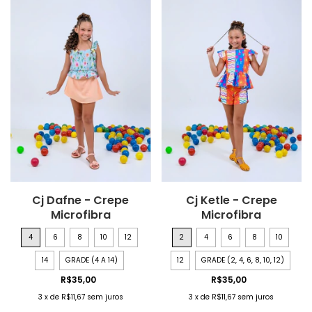
Cj Dafne - Crepe
Cj Ketle - Crepe
Microfibra
Microfibra
4
6
8
10
12
2
4
6
8
10
14
GRADE (4 A 14)
12
GRADE (2, 4, 6, 8, 10, 12)
R$35,00
R$35,00
3
x
de
R$11,67
sem juros
3
x
de
R$11,67
sem juros