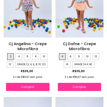
Cj Angelina - Crepe
Cj Dafne - Crepe
Microfibra
Microfibra
2
4
6
8
10
4
6
8
10
12
12
GRADE (2, 4, 6, 8, 10, 12)
14
GRADE (4 A 14)
R$35,00
R$35,00
3
x
de
R$11,67
sem juros
3
x
de
R$11,67
sem juros
Comprar
Comprar