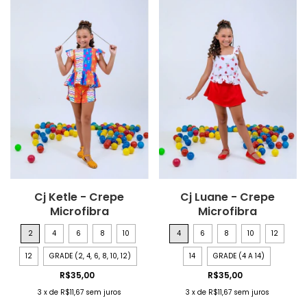
Cj Ketle - Crepe
Cj Luane - Crepe
Microfibra
Microfibra
2
4
6
8
10
4
6
8
10
12
12
GRADE (2, 4, 6, 8, 10, 12)
14
GRADE (4 A 14)
R$35,00
R$35,00
3
x
de
R$11,67
sem juros
3
x
de
R$11,67
sem juros