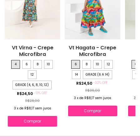
Vt Virna - Crepe
Vt Hagata - Crepe
V
Microfibra
Microfibra
4
6
8
10
6
8
10
12
6
12
14
GRADE (6 A 14)
14
-
32
%
OFF
R$24,50
R
GRADE (4, 6, 8, 10, 12)
R$36,00
-
13
%
OFF
R$24,50
3
x
de
R$8,17
sem juros
3
x
R$28,00
3
x
de
R$8,17
sem juros
Comprar
Comprar