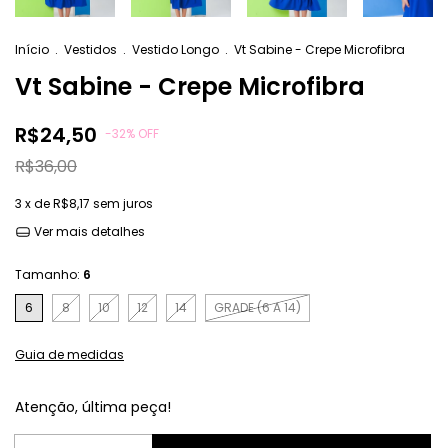
Início
.
Vestidos
.
Vestido Longo
.
Vt Sabine - Crepe Microfibra
Vt Sabine - Crepe Microfibra
R$24,50
-
32
%
OFF
R$36,00
3
x de
R$8,17
sem juros
Ver mais detalhes
Tamanho:
6
6
8
10
12
14
GRADE (6 A 14)
Guia de medidas
Atenção, última peça!